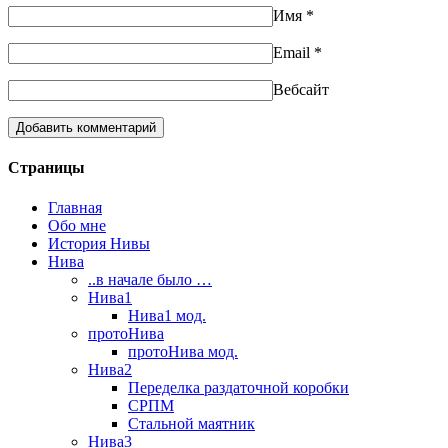
Имя
*
Email
*
Вебсайт
Страницы
Главная
Обо мне
История Нивы
Нива
..в начале было …
Нива1
Нива1 мод.
протоНива
протоНива мод.
Нива2
Переделка раздаточной коробки
СРПМ
Стальной маятник
Нива3