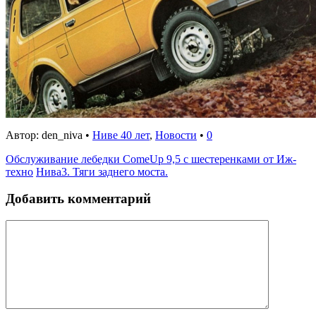
Автор: den_niva •
Ниве 40 лет
,
Новости
•
0
Обслуживание лебедки ComeUp 9,5 с шестеренками от Иж-
техно
Нива3. Тяги заднего моста.
Добавить комментарий