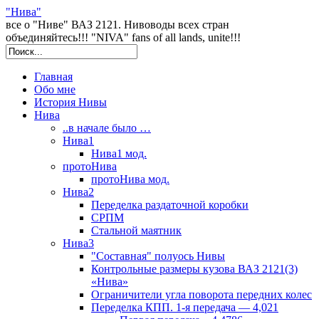
"Нива"
все о "Ниве" ВАЗ 2121. Нивоводы всех стран
объединяйтесь!!! "NIVA" fans of all lands, unite!!!
Главная
Обо мне
История Нивы
Нива
..в начале было …
Нива1
Нива1 мод.
протоНива
протоНива мод.
Нива2
Переделка раздаточной коробки
СРПМ
Стальной маятник
Нива3
"Составная" полуось Нивы
Контрольные размеры кузова ВАЗ 2121(3)
«Нива»
Ограничители угла поворота передних колес
Переделка КПП. 1-я передача — 4,021