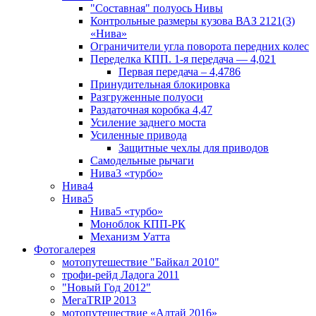
"Составная" полуось Нивы
Контрольные размеры кузова ВАЗ 2121(3)
«Нива»
Ограничители угла поворота передних колес
Переделка КПП. 1-я передача — 4,021
Первая передача – 4,4786
Принудительная блокировка
Разгруженные полуоси
Раздаточная коробка 4,47
Усиление заднего моста
Усиленные привода
Защитные чехлы для приводов
Самодельные рычаги
Нива3 «турбо»
Нива4
Нива5
Нива5 «турбо»
Моноблок КПП-РК
Механизм Уатта
Фотогалерея
мотопутешествие "Байкал 2010"
трофи-рейд Ладога 2011
"Новый Год 2012"
МегаTRIP 2013
мотопутешествие «Алтай 2016»