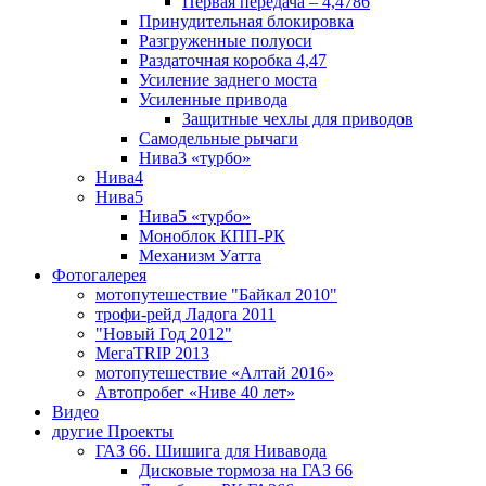
Первая передача – 4,4786
Принудительная блокировка
Разгруженные полуоси
Раздаточная коробка 4,47
Усиление заднего моста
Усиленные привода
Защитные чехлы для приводов
Самодельные рычаги
Нива3 «турбо»
Нива4
Нива5
Нива5 «турбо»
Моноблок КПП-РК
Механизм Уатта
Фотогалерея
мотопутешествие "Байкал 2010"
трофи-рейд Ладога 2011
"Новый Год 2012"
МегаTRIP 2013
мотопутешествие «Алтай 2016»
Автопробег «Ниве 40 лет»
Видео
другие Проекты
ГАЗ 66. Шишига для Нивавода
Дисковые тормоза на ГАЗ 66