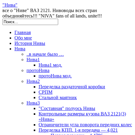
"Нива"
все о "Ниве" ВАЗ 2121. Нивоводы всех стран
объединяйтесь!!! "NIVA" fans of all lands, unite!!!
Главная
Обо мне
История Нивы
Нива
..в начале было …
Нива1
Нива1 мод.
протоНива
протоНива мод.
Нива2
Переделка раздаточной коробки
СРПМ
Стальной маятник
Нива3
"Составная" полуось Нивы
Контрольные размеры кузова ВАЗ 2121(3)
«Нива»
Ограничители угла поворота передних колес
Переделка КПП. 1-я передача — 4,021