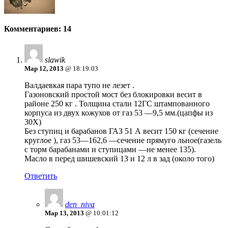
Комментариев: 14
slawik
Мар 12, 2013
@ 18:19:03
Валдаевкая пара тупо не лезет .
Газоновский простой мост без блокировки весит в
районе 250 кг . Толщина стали 12ГС штампованного
корпуса из двух кожухов от газ 53 —9,5 мм.(цапфы из
30Х)
Без ступиц и барабанов ГАЗ 51 А весит 150 кг (сечение
круглое ), газ 53—162,6 —сечение прямуго льное(газель
с торм барабанами и ступицами —не менее 135).
Масло в перед шишевский 13 и 12 л в зад (около того)
Ответить
den_niva
Мар 13, 2013
@ 10:01:12