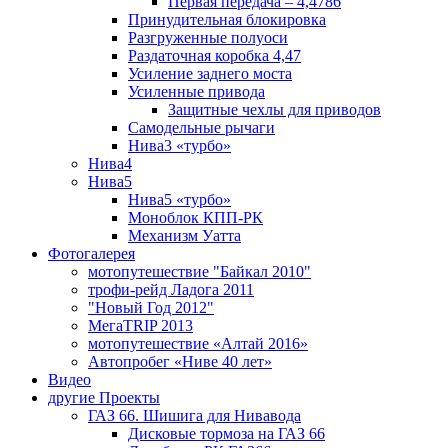
Первая передача – 4,4786
Принудительная блокировка
Разгруженные полуоси
Раздаточная коробка 4,47
Усиление заднего моста
Усиленные привода
Защитные чехлы для приводов
Самодельные рычаги
Нива3 «турбо»
Нива4
Нива5
Нива5 «турбо»
Моноблок КПП-РК
Механизм Уатта
Фотогалерея
мотопутешествие "Байкал 2010"
трофи-рейд Ладога 2011
"Новый Год 2012"
МегаTRIP 2013
мотопутешествие «Алтай 2016»
Автопробег «Ниве 40 лет»
Видео
другие Проекты
ГАЗ 66. Шишига для Нивавода
Дисковые тормоза на ГАЗ 66