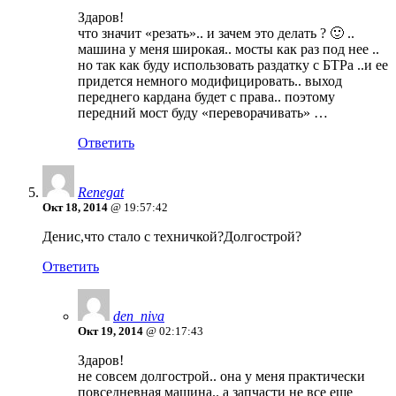
Здаров!
что значит «резать».. и зачем это делать ? 🙂 ..
машина у меня широкая.. мосты как раз под нее ..
но так как буду использовать раздатку с БТРа ..и ее
придется немного модифицировать.. выход
переднего кардана будет с права.. поэтому
передний мост буду «переворачивать» …
Ответить
Renegat
Окт 18, 2014
@ 19:57:42
Денис,что стало с техничкой?Долгострой?
Ответить
den_niva
Окт 19, 2014
@ 02:17:43
Здаров!
не совсем долгострой.. она у меня практически
повседневная машина.. а запчасти не все еще