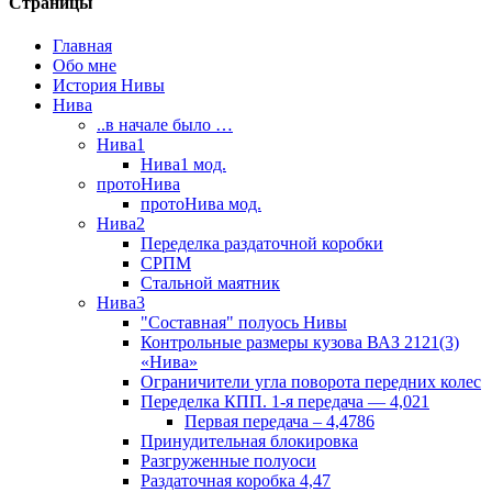
Страницы
Главная
Обо мне
История Нивы
Нива
..в начале было …
Нива1
Нива1 мод.
протоНива
протоНива мод.
Нива2
Переделка раздаточной коробки
СРПМ
Стальной маятник
Нива3
"Составная" полуось Нивы
Контрольные размеры кузова ВАЗ 2121(3)
«Нива»
Ограничители угла поворота передних колес
Переделка КПП. 1-я передача — 4,021
Первая передача – 4,4786
Принудительная блокировка
Разгруженные полуоси
Раздаточная коробка 4,47