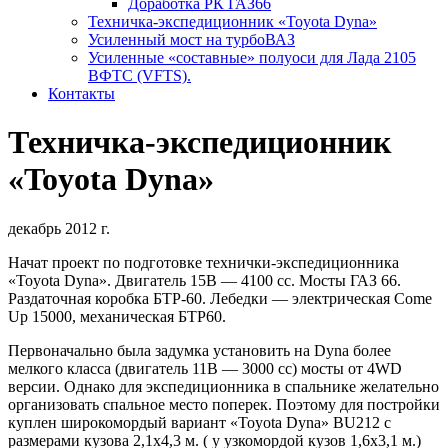
Доработка РК ГАЗ66
Техничка-экспедиционник «Toyota Dyna»
Усиленный мост на турбоВАЗ
Усиленные «составные» полуоси для Лада 2105
ВФТС (VFTS).
Контакты
Техничка-экспедиционник
«Toyota Dyna»
декабрь 2012 г.
Начат проект по подготовке технички-экспедиционника
«Toyota Dyna». Двигатель 15В — 4100 сс. Мосты ГАЗ 66.
Раздаточная коробка БТР-60. Лебедки — электрическая Come
Up 15000, механическая БТР60.
Первоначально была задумка установить на Dyna более
мелкого класса (двигатель 11В — 3000 сс) мосты от 4WD
версии. Однако для экспедиционника в спальнике желательно
организовать спальное место поперек. Поэтому для постройки
куплен широкомордый вариант «Toyota Dyna» BU212 с
размерами кузова 2,1х4,3 м. ( у узкомордой кузов 1,6х3,1 м.)