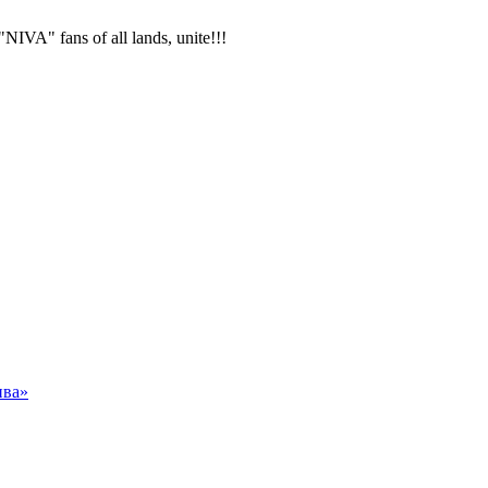
VA" fans of all lands, unite!!!
ива»