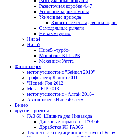
Разгруженные полуоси
Раздаточная коробка 4,47
Усиление заднего моста
Усиленные привода
Защитные чехлы для приводов
Самодельные рычаги
Нива3 «турбо»
Нива4
Нива5
Нива5 «турбо»
Моноблок КПП-РК
Механизм Уатта
Фотогалерея
мотопутешествие "Байкал 2010"
трофи-рейд Ладога 2011
"Новый Год 2012"
МегаTRIP 2013
мотопутешествие «Алтай 2016»
Автопробег «Ниве 40 лет»
Видео
другие Проекты
ГАЗ 66. Шишига для Нивавода
Дисковые тормоза на ГАЗ 66
Доработка РК ГАЗ66
Техничка-экспедиционник «Toyota Dyna»