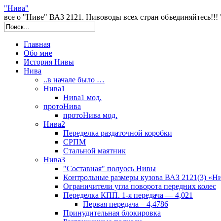
"Нива"
все о "Ниве" ВАЗ 2121. Нивоводы всех стран объединяйтесь!!! "NI
Главная
Обо мне
История Нивы
Нива
..в начале было …
Нива1
Нива1 мод.
протоНива
протоНива мод.
Нива2
Переделка раздаточной коробки
СРПМ
Стальной маятник
Нива3
"Составная" полуось Нивы
Контрольные размеры кузова ВАЗ 2121(3) «Н
Ограничители угла поворота передних колес
Переделка КПП. 1-я передача — 4,021
Первая передача – 4,4786
Принудительная блокировка