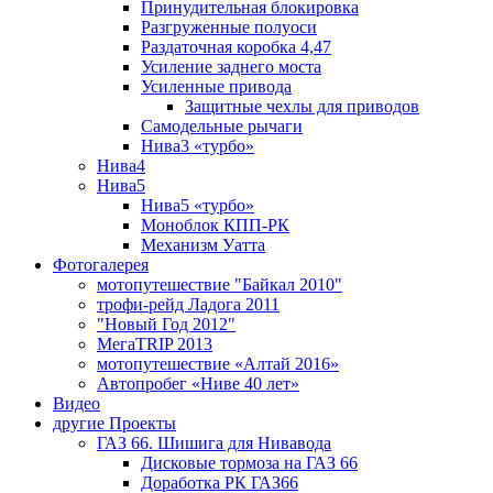
Принудительная блокировка
Разгруженные полуоси
Раздаточная коробка 4,47
Усиление заднего моста
Усиленные привода
Защитные чехлы для приводов
Самодельные рычаги
Нива3 «турбо»
Нива4
Нива5
Нива5 «турбо»
Моноблок КПП-РК
Механизм Уатта
Фотогалерея
мотопутешествие "Байкал 2010"
трофи-рейд Ладога 2011
"Новый Год 2012"
МегаTRIP 2013
мотопутешествие «Алтай 2016»
Автопробег «Ниве 40 лет»
Видео
другие Проекты
ГАЗ 66. Шишига для Нивавода
Дисковые тормоза на ГАЗ 66
Доработка РК ГАЗ66