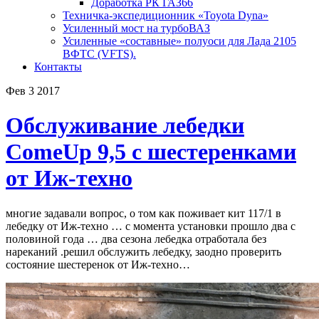
Доработка РК ГАЗ66
Техничка-экспедиционник «Toyota Dyna»
Усиленный мост на турбоВАЗ
Усиленные «составные» полуоси для Лада 2105
ВФТС (VFTS).
Контакты
Фев
3
2017
Обслуживание лебедки
ComeUp 9,5 с шестеренками
от Иж-техно
многие задавали вопрос, о том как поживает кит 117/1 в
лебедку от Иж-техно … с момента установки прошло два с
половиной года … два сезона лебедка отработала без
нареканий .решил обслужить лебедку, заодно проверить
состояние шестеренок от Иж-техно…