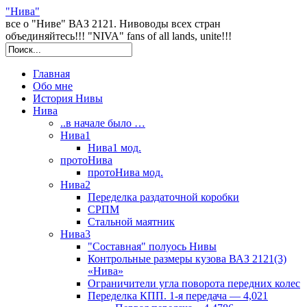
"Нива"
все о "Ниве" ВАЗ 2121. Нивоводы всех стран
объединяйтесь!!! "NIVA" fans of all lands, unite!!!
Главная
Обо мне
История Нивы
Нива
..в начале было …
Нива1
Нива1 мод.
протоНива
протоНива мод.
Нива2
Переделка раздаточной коробки
СРПМ
Стальной маятник
Нива3
"Составная" полуось Нивы
Контрольные размеры кузова ВАЗ 2121(3)
«Нива»
Ограничители угла поворота передних колес
Переделка КПП. 1-я передача — 4,021