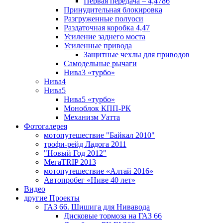
Первая передача – 4,4786
Принудительная блокировка
Разгруженные полуоси
Раздаточная коробка 4,47
Усиление заднего моста
Усиленные привода
Защитные чехлы для приводов
Самодельные рычаги
Нива3 «турбо»
Нива4
Нива5
Нива5 «турбо»
Моноблок КПП-РК
Механизм Уатта
Фотогалерея
мотопутешествие "Байкал 2010"
трофи-рейд Ладога 2011
"Новый Год 2012"
МегаTRIP 2013
мотопутешествие «Алтай 2016»
Автопробег «Ниве 40 лет»
Видео
другие Проекты
ГАЗ 66. Шишига для Нивавода
Дисковые тормоза на ГАЗ 66