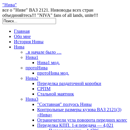
"Нива"
все о "Ниве" ВАЗ 2121. Нивоводы всех стран
объединяйтесь!!! "NIVA" fans of all lands, unite!!!
Главная
Обо мне
История Нивы
Нива
..в начале было …
Нива1
Нива1 мод.
протоНива
протоНива мод.
Нива2
Переделка раздаточной коробки
СРПМ
Стальной маятник
Нива3
"Составная" полуось Нивы
Контрольные размеры кузова ВАЗ 2121(3)
«Нива»
Ограничители угла поворота передних колес
Переделка КПП. 1-я передача — 4,021