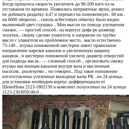
Когда пришлось скорость увеличить до 90-100 км/ч из-за
отставания по времени. Появились неприятные звуки, решил
не добивать раздатку 4,47 и перешел на пониженную.. 60 км..
на 6000 оборотах .. сквозь асбестовую обмотку было видно
малиновый цвет глушака .. Мои мысли по поводу улучшения
смазки.. — простой способ.. на корпусе дифа рк размещу
лопатки.. сверху сделаю улавитель и направлю по трубке
масло с улавителя на проблемное место.. масло естественно
75-140 .. втулка пониженной шестерни имеет правильное
направление нарезки каналов и увеличенную ширину
канавок.. в шестерни пониженой увеличу диаметр отверстий
для подвода масла.. — сложный способ .. организвать смазку
втулки масленным каналом внутри вала и масленным
насосом.. реалезуемо .. но геморно.. Под такое понижение
изгототовлены усиленные выходные валы РК ..на 24 шлица..
для установки необходим корпус дифференциала от
ШевиНива 2123-1802150 и комплект полуосевых на 24 шлица
2123-2303050-00-0 ..