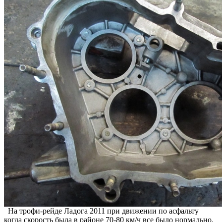
На трофи-рейде Ладога 2011 при движении по асфальту
когда скорость была в районе 70-80 км/ч все было нормально.