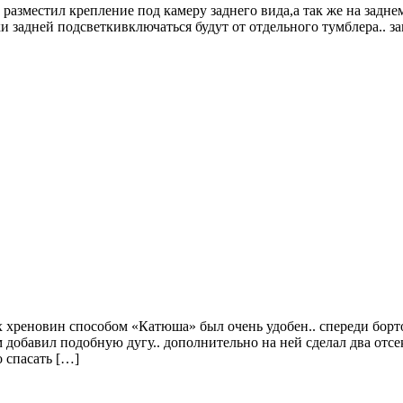
а разместил крепление под камеру заднего вида,а так же на зад
 задней подсветкивключаться будут от отдельного тумблера.. зам
 хреновин способом «Катюша» был очень удобен.. спереди борто
м добавил подобную дугу.. дополнительно на ней сделал два отс
 спасать […]