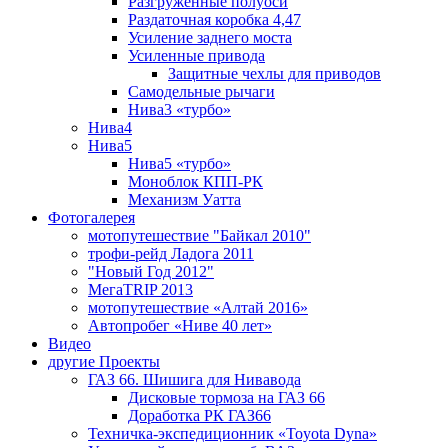
Разгруженные полуоси
Раздаточная коробка 4,47
Усиление заднего моста
Усиленные привода
Защитные чехлы для приводов
Самодельные рычаги
Нива3 «турбо»
Нива4
Нива5
Нива5 «турбо»
Моноблок КПП-РК
Механизм Уатта
Фотогалерея
мотопутешествие "Байкал 2010"
трофи-рейд Ладога 2011
"Новый Год 2012"
МегаTRIP 2013
мотопутешествие «Алтай 2016»
Автопробег «Ниве 40 лет»
Видео
другие Проекты
ГАЗ 66. Шишига для Нивавода
Дисковые тормоза на ГАЗ 66
Доработка РК ГАЗ66
Техничка-экспедиционник «Toyota Dyna»