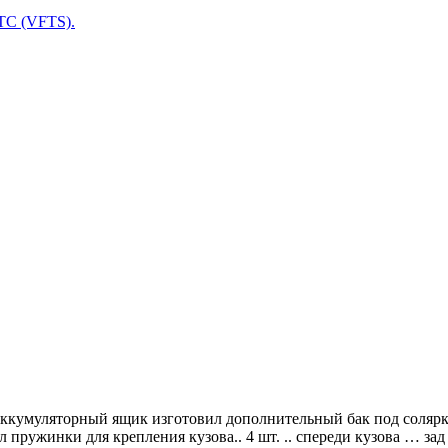
ТС (VFTS).
аккумуляторный ящик изготовил дополнительный бак под солярку 
ужинки для крепления кузова.. 4 шт. .. спереди кузова … зад