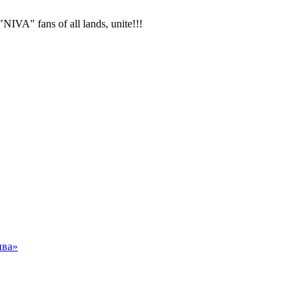
VA" fans of all lands, unite!!!
ива»