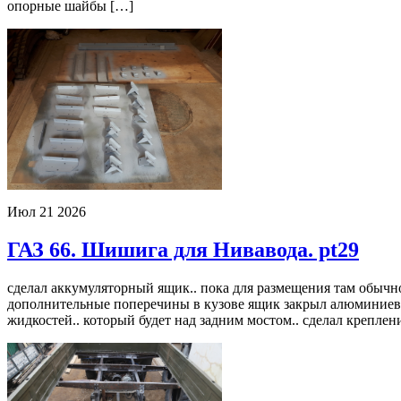
опорные шайбы […]
Июл
21
2026
ГАЗ 66. Шишига для Нивавода. pt29
сделал аккумуляторный ящик.. пока для размещения там обычно
дополнительные поперечины в кузове ящик закрыл алюминиевы
жидкостей.. который будет над задним мостом.. сделал креплен