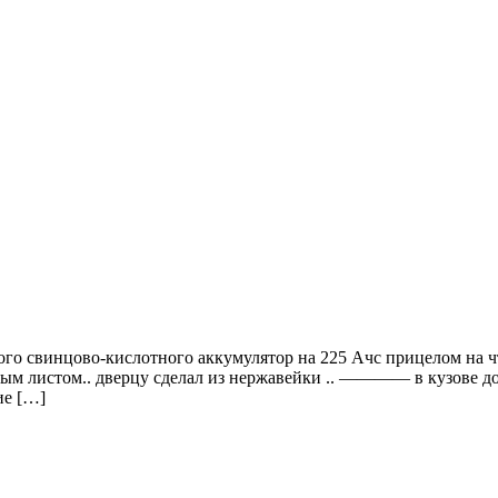
го свинцово-кислотного аккумулятор на 225 Ачс прицелом на что
м листом.. дверцу сделал из нержавейки .. ———— в кузове доб
ие […]