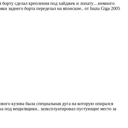
нем борту сделал крепления под хайджек и лопату…немного
ки заднего борта переделал на японские.. от Isuzu Giga 2005
вого кузова была специальная дуга на которую опирался
ека под вещи/ящики.. заэксплуатировал пустующие место за