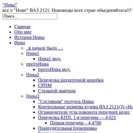
"Нива"
все о "Ниве" ВАЗ 2121. Нивоводы всех стран объединяйтесь!!! "NI
Главная
Обо мне
История Нивы
Нива
..в начале было …
Нива1
Нива1 мод.
протоНива
протоНива мод.
Нива2
Переделка раздаточной коробки
СРПМ
Стальной маятник
Нива3
"Составная" полуось Нивы
Контрольные размеры кузова ВАЗ 2121(3) «Н
Ограничители угла поворота передних колес
Переделка КПП. 1-я передача — 4,021
Первая передача – 4,4786
Принудительная блокировка