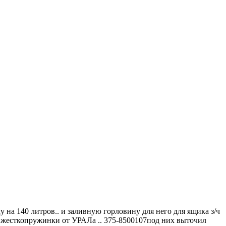
на 140 литров.. и заливную горловину для него для ящика з/ч
 жесткопружинки от УРАЛа .. 375-8500107под них выточил