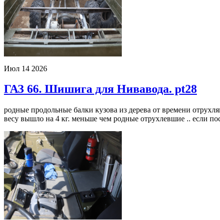
Июл
14
2026
ГАЗ 66. Шишига для Нивавода. pt28
родные продольные балки кузова из дерева от времени отрухл
весу вышло на 4 кг. меньше чем родные отрухлевшие .. если пос