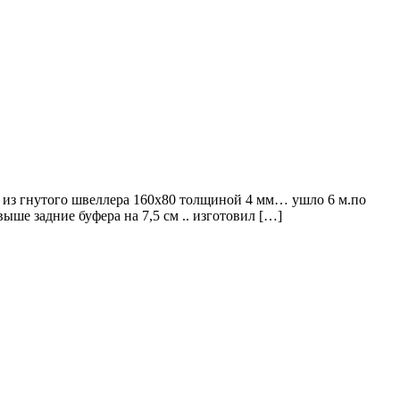
л из гнутого швеллера 160х80 толщиной 4 мм… ушло 6 м.по
ыше задние буфера на 7,5 см .. изготовил […]