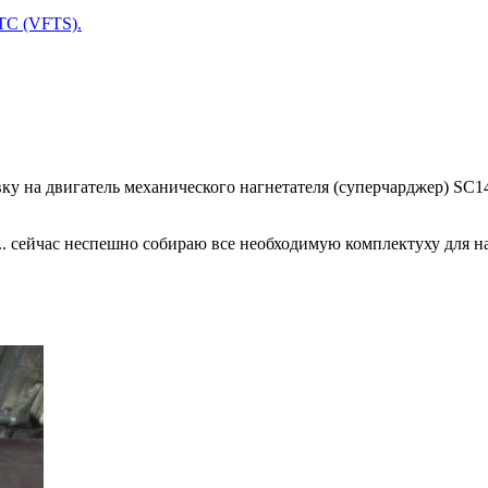
ТС (VFTS).
ку на двигатель механического нагнетателя (суперчарджер) SC14
но.. сейчас неспешно собираю все необходимую комплектуху для н