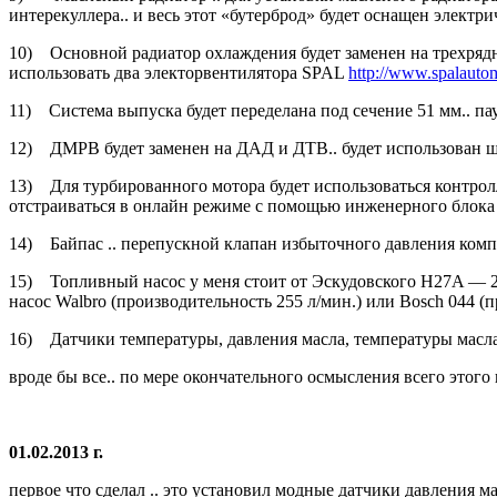
интерекуллера.. и весь этот «бутерброд» будет оснащен электр
10) Основной радиатор охлаждения будет заменен на трехря
использовать два электорвентилятора SPAL
http://www.spalauto
11) Система выпуска будет переделана под сечение 51 мм.. пау
12) ДМРВ будет заменен на ДАД и ДТВ.. будет использован
13) Для турбированного мотора будет использоваться контролле
отстраиваться в онлайн режиме с помощью инженерного блока
14) Байпас .. перепускной клапан избыточного давления компр
15) Топливный насос у меня стоит от Эскудовского H27A — 2,
насос Walbro (производительность 255 л/мин.) или Bosch 044 (
16) Датчики температуры, давления масла, температуры масла
вроде бы все.. по мере окончательного осмысления всего этог
01.02.2013 г.
первое что сделал .. это установил модные датчики давления м