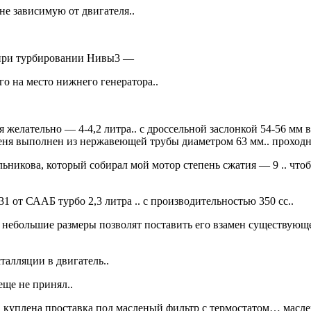
не зависимую от двигателя..
я при турбировании Нивы3 —
о на место нижнего генератора..
елательно — 4-4,2 литра.. с дроссельной заслонкой 54-56 мм в 
меня выполнен из нержавеющей трубы диаметром 63 мм.. проходно
ьникова, который собирал мой мотор степень сжатия — 9 .. что
т СААБ турбо 2,3 литра .. с производительностью 350 сс..
небольшие размеры позволят поставить его взамен существующе
алляции в двигатель..
ще не принял..
 куплена проставка под масленый фильтр с термостатом… масле