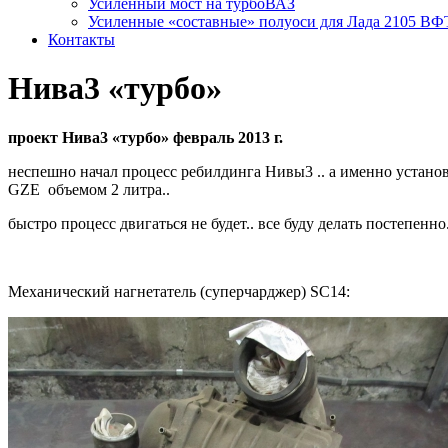
Усиленный мост на турбоВАЗ
Усиленные «составные» полуоси для Лада 2105 ВФ
Контакты
Нива3 «турбо»
проект Нива3 «турбо» февраль 2013 г.
неспешно начал процесс ребилдинга Нивы3 .. а именно установ
GZE объемом 2 литра..
быстро процесс двигаться не будет.. все буду делать постепен
Механический нагнетатель (суперчарджер) SC14: