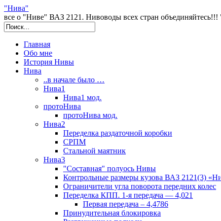
"Нива"
все о "Ниве" ВАЗ 2121. Нивоводы всех стран объединяйтесь!!! "NI
Главная
Обо мне
История Нивы
Нива
..в начале было …
Нива1
Нива1 мод.
протоНива
протоНива мод.
Нива2
Переделка раздаточной коробки
СРПМ
Стальной маятник
Нива3
"Составная" полуось Нивы
Контрольные размеры кузова ВАЗ 2121(3) «Н
Ограничители угла поворота передних колес
Переделка КПП. 1-я передача — 4,021
Первая передача – 4,4786
Принудительная блокировка