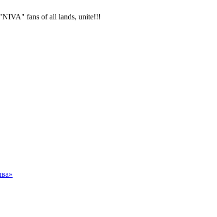
VA" fans of all lands, unite!!!
ива»