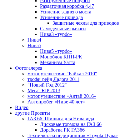
Разгруженные полуоси
Раздаточная коробка 4,47
Усиление заднего моста
Усиленные привода
Защитные чехлы для приводов
Самодельные рычаги
Нива3 «турбо»
Нива4
Нива5
Нива5 «турбо»
Моноблок КПП-РК
Механизм Уатта
Фотогалерея
мотопутешествие "Байкал 2010"
трофи-рейд Ладога 2011
"Новый Год 2012"
МегаTRIP 2013
мотопутешествие «Алтай 2016»
Автопробег «Ниве 40 лет»
Видео
другие Проекты
ГАЗ 66. Шишига для Нивавода
Дисковые тормоза на ГАЗ 66
Доработка РК ГАЗ66
Техничка-экспедиционник «Toyota Dyna»