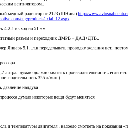
ическим вентилятором..
дный медный радиатор от 2123 (ШНива)
http://www.avtosnabcentr
motive.com/eng/products/axial_12.aspx
к 4-2-1 выход на 51 мм.
 штатный разъем и переходник ДМРВ – ДАД+ДТВ..
р Январь 5.1. ..т.к переделывать проводку желания нет.. поэтому
ессора ..
7 литра.. думаю должно хватить производительности.. если нет
производительность 355 л/мин.)
, давление наддува
о процесса думаю некоторые вещи будут меняться
асла и температуры двигателя.. надоело смотреть на показания 