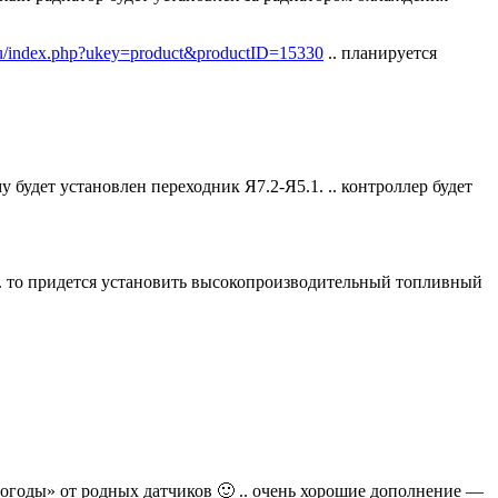
.ru/index.php?ukey=product&productID=15330
.. планируется
 будет установлен переходник Я7.2-Я5.1. .. контроллер будет
.. то придется установить высокопроизводительный топливный
«погоды» от родных датчиков 🙂 .. очень хорошие дополнение —