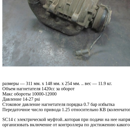
размеры — 311 мм. х 148 мм. х 254 мм. .. вес — 11.9 кг.
Объем нагнетателя 1420сс за оборот
Макс обороты 10000-12000
Давление 14-27 psi
Стоковое давление нагнетателя порядка 0.7 бар избытка
Передаточное число привода 1.25 относительно КВ (коленчатог
SC14 с электрической муфтой..которая при подачи на нее нап
организовать включение от контроллера по достижению какого-