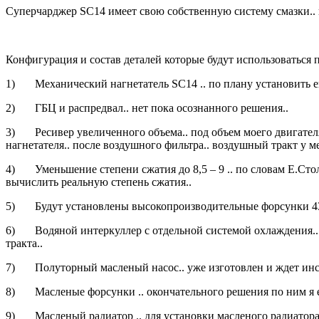
Суперчарджер SC14 имеет свою собственную систему смазки.. 
Конфигурация и состав деталей которые будут использоватьс
1) Механический нагнетатель SC14 .. по плану установить ег
2) ГБЦ и распредвал.. нет пока осознанного решения..
3) Ресивер увеличенного объема.. под объем моего двигателя ж
нагнетателя.. после воздушного фильтра.. воздушный тракт у 
4) Уменьшение степени сжатия до 8,5 – 9 .. по словам Е.Стол
вычислить реальную степень сжатия..
5) Будут установлены высокопроизводительные форсунки 431 о
6) Водяной интеркуллер с отдельной системой охлаждения.. 
тракта..
7) Полуторный масленый насос.. уже изготовлен и ждет инст
8) Масленые форсунки .. окончательного решения по ним я е
9) Масленый радиатор .. для установки масленого радиатора