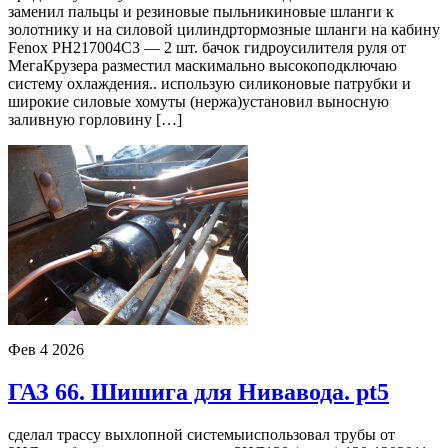
заменил пальцы и резиновые пыльникиновые шланги к
золотнику и на силовой цилиндртормозные шланги на кабину
Fenox PH217004C3 — 2 шт. бачок гидроусилителя руля от
МегаКрузера разместил маскимально высокоподключаю
систему охлаждения.. использую силиконовые патрубки и
широкие силовые хомуты (нержа)установил выносную
заливную горловину […]
Фев
4
2026
ГАЗ 66. Шишига для Нивавода. pt5
сделал трассу выхлопной системыиспользовал трубы от