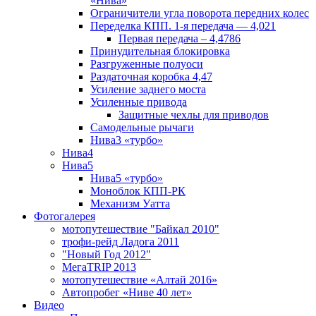
«Нива»
Ограничители угла поворота передних колес
Переделка КПП. 1-я передача — 4,021
Первая передача – 4,4786
Принудительная блокировка
Разгруженные полуоси
Раздаточная коробка 4,47
Усиление заднего моста
Усиленные привода
Защитные чехлы для приводов
Самодельные рычаги
Нива3 «турбо»
Нива4
Нива5
Нива5 «турбо»
Моноблок КПП-РК
Механизм Уатта
Фотогалерея
мотопутешествие "Байкал 2010"
трофи-рейд Ладога 2011
"Новый Год 2012"
МегаTRIP 2013
мотопутешествие «Алтай 2016»
Автопробег «Ниве 40 лет»
Видео