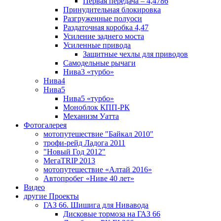
Первая передача – 4,4786
Принудительная блокировка
Разгруженные полуоси
Раздаточная коробка 4,47
Усиление заднего моста
Усиленные привода
Защитные чехлы для приводов
Самодельные рычаги
Нива3 «турбо»
Нива4
Нива5
Нива5 «турбо»
Моноблок КПП-РК
Механизм Уатта
Фотогалерея
мотопутешествие "Байкал 2010"
трофи-рейд Ладога 2011
"Новый Год 2012"
МегаTRIP 2013
мотопутешествие «Алтай 2016»
Автопробег «Ниве 40 лет»
Видео
другие Проекты
ГАЗ 66. Шишига для Нивавода
Дисковые тормоза на ГАЗ 66