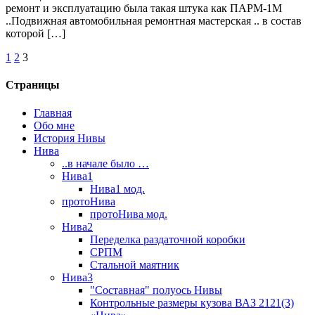
ремонт и эксплуатацию была такая штука как ПАРМ-1М
..Подвижная автомобильная ремонтная мастерская .. в состав
которой […]
1
2
3
Страницы
Главная
Обо мне
История Нивы
Нива
..в начале было …
Нива1
Нива1 мод.
протоНива
протоНива мод.
Нива2
Переделка раздаточной коробки
СРПМ
Стальной маятник
Нива3
"Составная" полуось Нивы
Контрольные размеры кузова ВАЗ 2121(3)