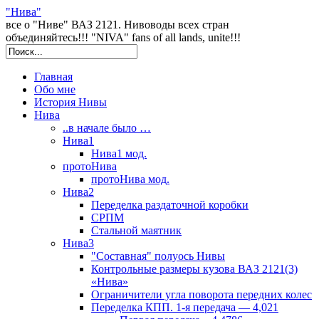
"Нива"
все о "Ниве" ВАЗ 2121. Нивоводы всех стран
объединяйтесь!!! "NIVA" fans of all lands, unite!!!
Главная
Обо мне
История Нивы
Нива
..в начале было …
Нива1
Нива1 мод.
протоНива
протоНива мод.
Нива2
Переделка раздаточной коробки
СРПМ
Стальной маятник
Нива3
"Составная" полуось Нивы
Контрольные размеры кузова ВАЗ 2121(3)
«Нива»
Ограничители угла поворота передних колес
Переделка КПП. 1-я передача — 4,021