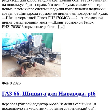
редуктор.. для удобства один крепежный болт вверху заменен
на шпилькусобраны правый и левый кулак сальники везде
новые, в том числе системы подкачи колес шланги подкачки
совдэп от Димедрола тормозные шланги на поворотный кулак
—Шланг тормозной Fenox PH217004C3 — 2 шт. тормозной
шланг рама/передний мост —Шланг тормозной Fenox
PH217038C3 тормозные рабочие […]
Фев
8
2026
ГАЗ 66. Шишига для Нивавода. pt6
перебрал рулевой редуктор 66ого, заменил сальники.. и
продольную тягузолотник поставил совдеповский с з/ч ..