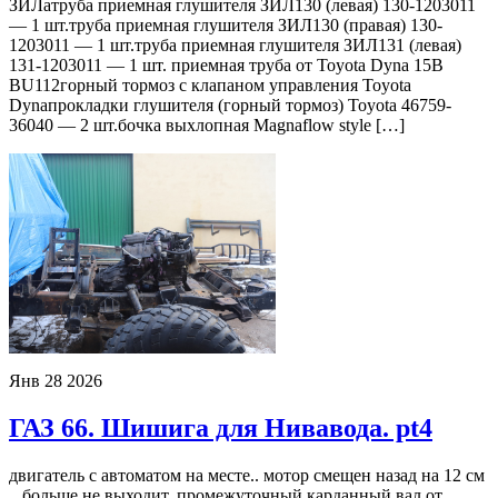
ЗИЛатруба приемная глушителя ЗИЛ130 (левая) 130-1203011
— 1 шт.труба приемная глушителя ЗИЛ130 (правая) 130-
1203011 — 1 шт.труба приемная глушителя ЗИЛ131 (левая)
131-1203011 — 1 шт. приемная труба от Toyota Dyna 15B
BU112горный тормоз с клапаном управления Toyota
Dynaпрокладки глушителя (горный тормоз) Toyota 46759-
36040 — 2 шт.бочка выхлопная Magnaflow style […]
Янв
28
2026
ГАЗ 66. Шишига для Нивавода. pt4
двигатель с автоматом на месте.. мотор смещен назад на 12 см
.. больше не выходит..промежуточный карданный вал от