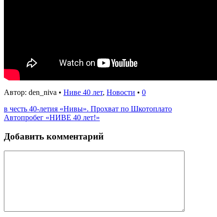
Автор: den_niva •
Ниве 40 лет
,
Новости
•
0
в честь 40-летия «Нивы». Прохват по Шкотоплато
Автопробег «НИВЕ 40 лет!»
Добавить комментарий