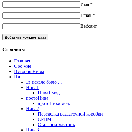
Имя
*
Email
*
Вебсайт
Страницы
Главная
Обо мне
История Нивы
Нива
..в начале было …
Нива1
Нива1 мод.
протоНива
протоНива мод.
Нива2
Переделка раздаточной коробки
СРПМ
Стальной маятник
Нива3