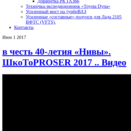
Доработка РК ГАЗ66
Техничка-экспедиционник «Toyota Dyna»
Усиленный мост на турбоВАЗ
Усиленные «составные» полуоси для Лада 2105
ВФТС (VFTS).
Контакты
Июн
1
2017
в честь 40-летия «Нивы».
ШкоТоPROSER 2017 .. Видео