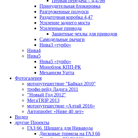
Первая передача – 4,4786
Принудительная блокировка
Разгруженные полуоси
Раздаточная коробка 4,47
Усиление заднего моста
Усиленные привода
Защитные чехлы для приводов
Самодельные рычаги
Нива3 «турбо»
Нива4
Нива5
Нива5 «турбо»
Моноблок КПП-РК
Механизм Уатта
Фотогалерея
мотопутешествие "Байкал 2010"
трофи-рейд Ладога 2011
"Новый Год 2012"
МегаTRIP 2013
мотопутешествие «Алтай 2016»
Автопробег «Ниве 40 лет»
Видео
другие Проекты
ГАЗ 66. Шишига для Нивавода
Дисковые тормоза на ГАЗ 66