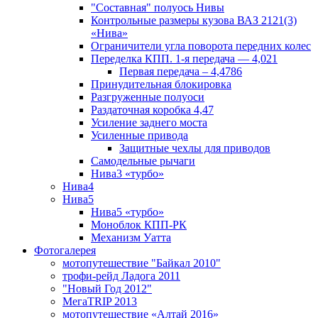
"Составная" полуось Нивы
Контрольные размеры кузова ВАЗ 2121(3)
«Нива»
Ограничители угла поворота передних колес
Переделка КПП. 1-я передача — 4,021
Первая передача – 4,4786
Принудительная блокировка
Разгруженные полуоси
Раздаточная коробка 4,47
Усиление заднего моста
Усиленные привода
Защитные чехлы для приводов
Самодельные рычаги
Нива3 «турбо»
Нива4
Нива5
Нива5 «турбо»
Моноблок КПП-РК
Механизм Уатта
Фотогалерея
мотопутешествие "Байкал 2010"
трофи-рейд Ладога 2011
"Новый Год 2012"
МегаTRIP 2013
мотопутешествие «Алтай 2016»