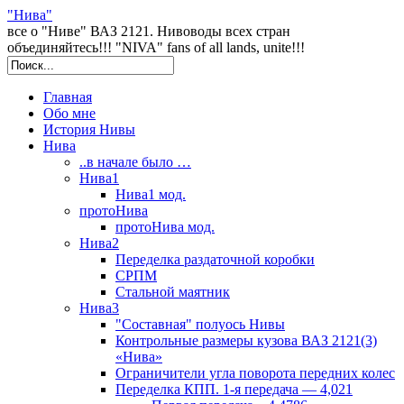
"Нива"
все о "Ниве" ВАЗ 2121. Нивоводы всех стран
объединяйтесь!!! "NIVA" fans of all lands, unite!!!
Главная
Обо мне
История Нивы
Нива
..в начале было …
Нива1
Нива1 мод.
протоНива
протоНива мод.
Нива2
Переделка раздаточной коробки
СРПМ
Стальной маятник
Нива3
"Составная" полуось Нивы
Контрольные размеры кузова ВАЗ 2121(3)
«Нива»
Ограничители угла поворота передних колес
Переделка КПП. 1-я передача — 4,021